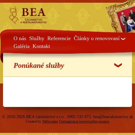
O nás
Služby
Referencie
Články o renovovaní
Galéria
Kontakt
Ponúkané služby
© 2010-2026 BEA čalúnnictvo s.r.o., 0905 532 873,
bea@beacalunnictvo.sk
Created by
Webcreator
Optimalizácia konverzného pomeru