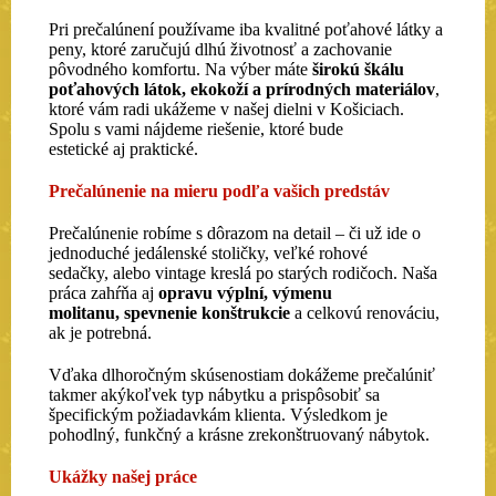
Pri prečalúnení používame iba kvalitné poťahové látky a
peny, ktoré zaručujú dlhú životnosť a zachovanie
pôvodného komfortu. Na výber máte
širokú škálu
poťahových látok, ekokoží a prírodných materiálov
,
ktoré vám radi ukážeme v našej dielni v Košiciach.
Spolu s vami nájdeme riešenie, ktoré bude
estetické aj praktické.
Prečalúnenie na mieru podľa vašich predstáv
Prečalúnenie robíme s dôrazom na detail – či už ide o
jednoduché jedálenské stoličky, veľké rohové
sedačky, alebo vintage kreslá po starých rodičoch. Naša
práca zahŕňa aj
opravu výplní, výmenu
molitanu, spevnenie konštrukcie
a celkovú renováciu,
ak je potrebná.
Vďaka dlhoročným skúsenostiam dokážeme prečalúniť
takmer akýkoľvek typ nábytku a prispôsobiť sa
špecifickým požiadavkám klienta. Výsledkom je
pohodlný, funkčný a krásne zrekonštruovaný nábytok.
Ukážky našej práce