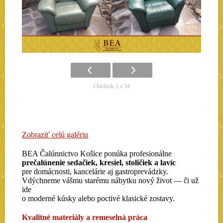
Obrázok 2 z 54
Zobraziť celú galériu
BEA Čalúnnictvo Košice ponúka profesionálne
prečalúnenie sedačiek, kresiel, stoličiek a lavíc
pre domácnosti, kancelárie aj gastroprevádzky.
Vdýchneme vášmu starému nábytku nový život — či už
ide
o moderné kúsky alebo poctivé klasické zostavy.
Kvalitné materiály a remeselná práca