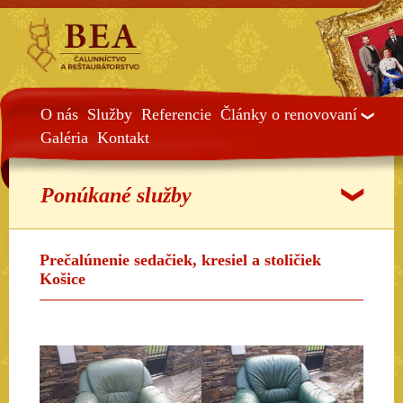
O nás
Služby
Referencie
Články o renovovaní
Galéria
Kontakt
Ponúkané služby
Prečalúnenie sedačiek, kresiel a stoličiek
Košice